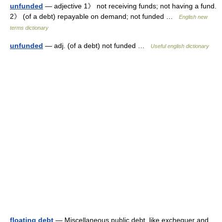
unfunded
— adjective 1》 not receiving funds; not having a fund.
2》 (of a debt) repayable on demand; not funded …
English new
terms dictionary
unfunded
— adj. (of a debt) not funded …
Useful english dictionary
floating debt
— Miscellaneous public debt, like exchequer and