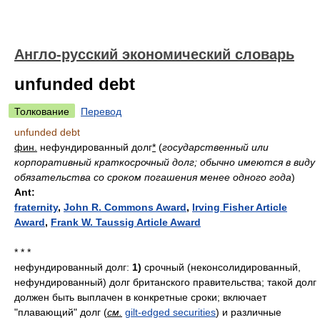
Англо-русский экономический словарь
unfunded debt
Толкование
Перевод
unfunded debt
фин.
нефундированный долг
*
(
государственный или
корпоративный краткосрочный долг; обычно имеются в виду
обязательства со сроком погашения менее одного года
)
Ant:
fraternity
,
John R. Commons Award
,
Irving Fisher Article
Award
,
Frank W. Taussig Article Award
* * *
нефундированный долг:
1)
срочный (неконсолидированный,
нефундированный) долг британского правительства; такой долг
должен быть выплачен в конкретные сроки; включает
"плавающий" долг (
см.
gilt-edged securities
) и различные