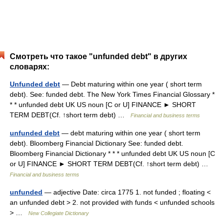
Смотреть что такое "unfunded debt" в других
словарях:
Unfunded debt
— Debt maturing within one year ( short term
debt). See: funded debt. The New York Times Financial Glossary *
* * unfunded debt UK US noun [C or U] FINANCE ► SHORT
TERM DEBT(Cf. ↑short term debt) …
Financial and business terms
unfunded debt
— debt maturing within one year ( short term
debt). Bloomberg Financial Dictionary See: funded debt.
Bloomberg Financial Dictionary * * * unfunded debt UK US noun [C
or U] FINANCE ► SHORT TERM DEBT(Cf. ↑short term debt) …
Financial and business terms
unfunded
— adjective Date: circa 1775 1. not funded ; floating <
an unfunded debt > 2. not provided with funds < unfunded schools
> …
New Collegiate Dictionary